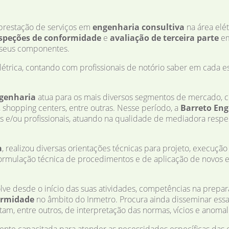
restação de serviços em
engenharia consultiva
na área elé
speções de conformidade
e
avaliação de terceira parte
em
o seus componentes.
létrica, contando com profissionais de notório saber em cada 
genharia
atua para os mais diversos segmentos de mercado, co
es, shopping centers, entre outras. Nesse período, a
Barreto En
s e/ou profissionais, atuando na qualidade de mediadora respe
a
, realizou diversas orientações técnicas para projeto, execuçã
rmulação técnica de procedimentos e de aplicação de novos eq
ve desde o início das suas atividades, competências na prepara
ormidade
no âmbito do Inmetro. Procura ainda disseminar ess
tam, entre outros, de interpretação das normas, vícios e anomali