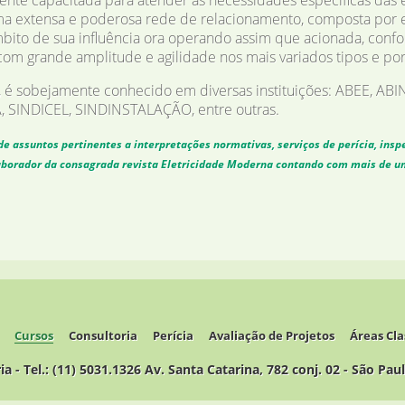
nte capacitada para atender as necessidades específicas das e
a extensa e poderosa rede de relacionamento, composta por en
mbito de sua influência ora operando assim que acionada, confo
com grande amplitude e agilidade nos mais variados tipos e por
, é sobejamente conhecido em diversas instituições: ABEE, AB
INDICEL, SINDINSTALAÇÃO, entre outras.
de assuntos pertinentes a interpretações normativas, serviços de perícia, ins
olaborador da consagrada revista Eletricidade Moderna contando com mais de u
Cursos
Consultoria
Perícia
Avaliação de Projetos
Áreas Cla
 - Tel.: (11) 5031.1326 Av. Santa Catarina, 782 conj. 02 - São Pau