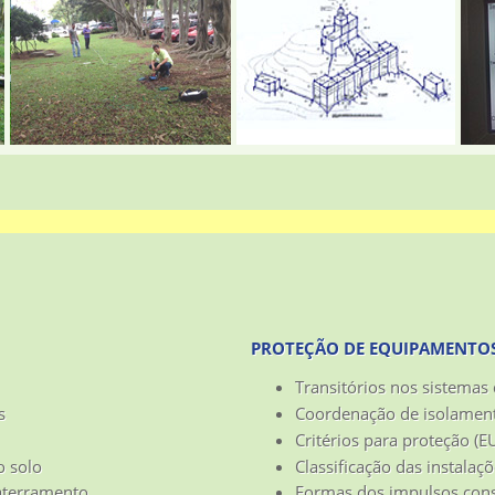
PROTEÇÃO DE EQUIPAMENTOS 
Transitórios nos sistemas 
s
Coordenação de isolament
Critérios para proteção (E
o solo
Classificação das instalaç
 aterramento
Formas dos impulsos cons