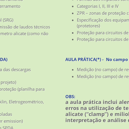
aterramento
Categorias I, II, III e IV
ZPR – zonas de proteção c
l (SRG)
Especificação dos equipa
(protetores)
emissão de laudos técnicos
Proteção para circuitos de
ômetro alicate (como não
Proteção para circuitos de
PDA)
AULA PRÁTICA(*) - No campo
a das descargas
Medição (no campo) de res
Medição (no campo) de re
 projeto)
proteção (planilha para
OBS:
a aula prática inclui ale
lin, Eletrogeométrico,
erros na utilização de t
alicate (“clamp”) e mil
soladas
interpretação e análise 
er emission)
um SPDA