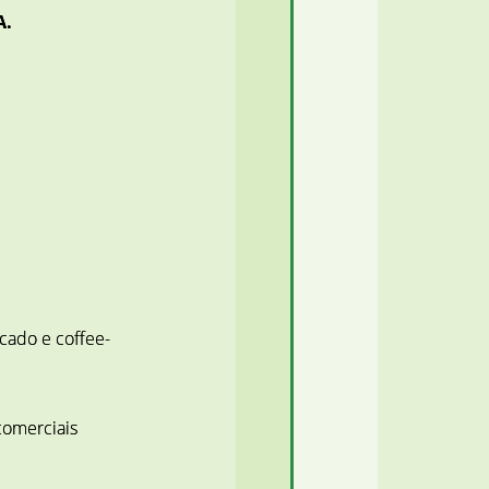
A.
ficado e coffee-
comerciais