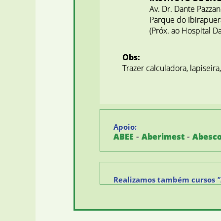
Av. Dr. Dante Pazza
Parque do Ibirapue
(Próx. ao Hospital D
Obs:
Trazer calculadora, lapiseir
Apoio:
-
-
ABEE
Aberimest
Abesc
Realizamos também cursos