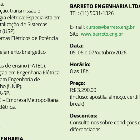
a.
BARRETO ENGENHARIA LTD
ção, transmissão e
TEL: (11) 5031-1326
gia elétrica; Especialista em
talização de Sistemas
E-mail:
cursos@barreto.eng.br
a (USP).
Site:
www.barreto.eng.br
emas Elétricos de Potência
Data:
nejamento Energético
05, 06 e 07/outubro/2026
Horário:
s de ensino (FATEC).
8 as 18h
ção em Engenharia Elétrica
 em Engenharia de
Preço:
ho (UNIP).
R$ 3.290,00
A-SP.
(incluso: apostila, almoço, certi
 – Empresa Metropolitana
break)
létrica.
Descontos:
Consulte-nos sobre condições 
:
diferenciadas.
GENHARIA