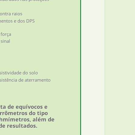
ontra raios
mentos e dos DPS
 força
 sinal
istividade do solo
sistência de aterramento
rta de equívocos e
errômetros do tipo
iohmímetros, além de
de resultados.