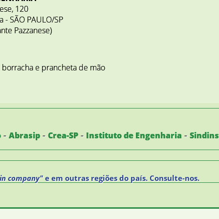
nese, 120
ra - SÃO PAULO/SP
ante Pazzanese)
a, borracha e prancheta de mão
-
-
-
-
o
Abrasip
Crea-SP
Instituto de Engenharia
Sindin
"in company"
e em outras regiões do país. Consulte-nos.