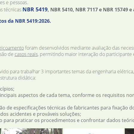
es e pessoas.
NBR 5419
s técnicas
, NBR 5410, NBR 7117 e NBR 15749 e a
tos da NBR 5419:2026.
feiçoamento
foram desenvolvidos mediante avaliação das necess
ssão de
casos reais
, permitindo maior interação do participante
lvido para trabalhar 3 importantes temas da engenharia elétric
trutura didática:
cípios;
ncipais aspectos de cada tema, conforme os requisitos norm
ação de especificações técnicas de fabricantes para fixação
 dos acidentes e prováveis soluções;
 para praticar os procedimentos e confrontar dados teóric