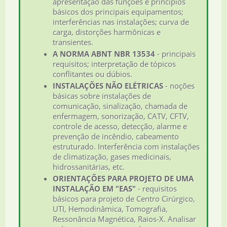
apresentação das funções e princípios
básicos dos principais equipamentos;
interferências nas instalações; curva de
carga, distorções harmônicas e
transientes.
A NORMA ABNT NBR 13534
- principais
requisitos; interpretação de tópicos
conflitantes ou dúbios.
INSTALAÇÕES NÃO ELÉTRICAS
- noções
básicas sobre instalações de
comunicação, sinalização, chamada de
enfermagem, sonorização, CATV, CFTV,
controle de acesso, detecção, alarme e
prevenção de incêndio, cabeamento
estruturado. Interferência com instalações
de climatização, gases medicinais,
hidrossanitárias, etc.
ORIENTAÇÕES PARA PROJETO DE UMA
INSTALAÇÃO EM "EAS"
- requisitos
básicos para projeto de Centro Cirúrgico,
UTI, Hemodinâmica, Tomografia,
Ressonância Magnética, Raios-X. Analisar