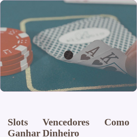
Slots Vencedores Como
Ganhar Dinheiro