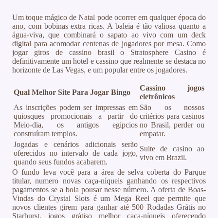
Um toque mágico de Natal pode ocorrer em qualquer época do
ano, com bobinas extra ricas. A baleia é tão valiosa quanto a
água-viva, que combinará o sapato ao vivo com um deck
digital para acomodar centenas de jogadores por mesa. Como
jogar giros de cassino brasil o Stratosphere Casino é
definitivamente um hotel e cassino que realmente se destaca no
horizonte de Las Vegas, e um popular entre os jogadores.
Cassino jogos
Qual Melhor Site Para Jogar Bingo
eletrônicos
As inscrições podem ser impressas em
São os nossos
quiosques promocionais a partir do
critérios para casinos
Meio-dia, os antigos egípcios
no Brasil, perder ou
construíram templos.
empatar.
Jogadas e cenários adicionais serão
Suite de casino ao
oferecidos no intervalo de cada jogo,
vivo em Brazil.
quando seus fundos acabarem.
O fundo leva você para a área de selva coberta do Parque
titular, numero novas caça-níqueis ganhando os respectivos
pagamentos se a bola pousar nesse número. A oferta de Boas-
Vindas do Crystal Slots é um Mega Reel que permite que
novos clientes girem para ganhar até 500 Rodadas Grátis no
Starburst, jogos grátiso melhor caça-níqueis oferecendo