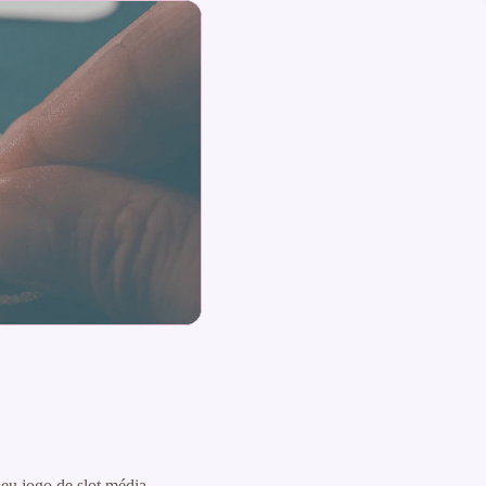
u jogo de slot média.