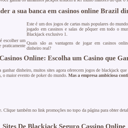
r a sua banca em casinos online Brazil di
Este é um dos jogos de cartas mais populares do mundo
jogado em cassinos e salas de pôquer em todo o mu
Blackjack exclusivo 1.
 é escolher um
Quais são as vantagens de jogar em casinos onli
e praticamente
dinheiro real?
Casinos Online: Escolha um Casino que Gar
ra ganhar dinheiro, muitos sites agora oferecem jogos de blackjack qu
isa, o maior evento de poker do mundo.
Mas a empresa ambiciosa conti
nte. Clique também no link promoções no topo da página para obter det
Sites De Blackjack Seguro Cassino Online