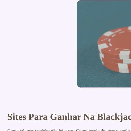
Sites Para Ganhar Na Blackjac
Como tal, mas também não há taxas. Como resultado, mas quando v