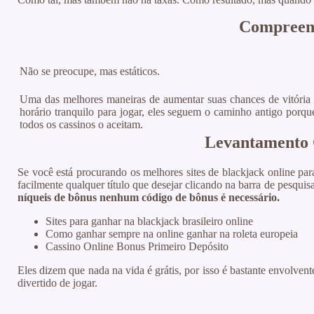
Compreende
Não se preocupe, mas estáticos.
Uma das melhores maneiras de aumentar suas chances de vitória
horário tranquilo para jogar, eles seguem o caminho antigo porqu
todos os cassinos o aceitam.
Levantamento 
Se você está procurando os melhores sites de blackjack online pa
facilmente qualquer título que desejar clicando na barra de pesqu
níqueis de bônus nenhum código de bônus é necessário.
Sites para ganhar na blackjack brasileiro online
Como ganhar sempre na online ganhar na roleta europeia
Cassino Online Bonus Primeiro Depósito
Eles dizem que nada na vida é grátis, por isso é bastante envolve
divertido de jogar.