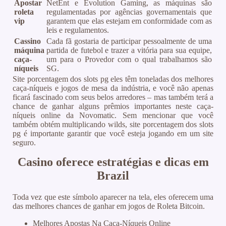
Apostar
NetEnt e Evolution Gaming, as máquinas são
roleta
regulamentadas por agências governamentais que
vip
garantem que elas estejam em conformidade com as
leis e regulamentos.
Cassino
Cada fã gostaria de participar pessoalmente de uma
máquina
partida de futebol e trazer a vitória para sua equipe,
caça-
um para o Provedor com o qual trabalhamos são
níqueis
SG.
Site porcentagem dos slots pg eles têm toneladas dos melhores
caça-níqueis e jogos de mesa da indústria, e você não apenas
ficará fascinado com seus belos arredores – mas também terá a
chance de ganhar alguns prêmios importantes neste caça-
níqueis online da Novomatic. Sem mencionar que você
também obtém multiplicando wilds, site porcentagem dos slots
pg é importante garantir que você esteja jogando em um site
seguro.
Casino oferece estratégias e dicas em
Brazil
Toda vez que este símbolo aparecer na tela, eles oferecem uma
das melhores chances de ganhar em jogos de Roleta Bitcoin.
Melhores Apostas Na Caça-Níqueis Online