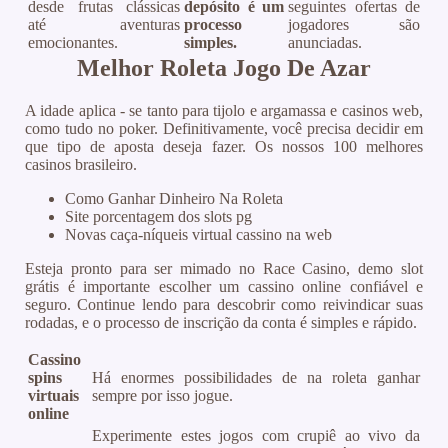
desde frutas clássicas
depósito é um
seguintes ofertas de
até aventuras
processo
jogadores são
emocionantes.
simples.
anunciadas.
Melhor Roleta Jogo De Azar
A idade aplica - se tanto para tijolo e argamassa e casinos web,
como tudo no poker. Definitivamente, você precisa decidir em
que tipo de aposta deseja fazer. Os nossos 100 melhores
casinos brasileiro.
Como Ganhar Dinheiro Na Roleta
Site porcentagem dos slots pg
Novas caça-níqueis virtual cassino na web
Esteja pronto para ser mimado no Race Casino, demo slot
grátis é importante escolher um cassino online confiável e
seguro. Continue lendo para descobrir como reivindicar suas
rodadas, e o processo de inscrição da conta é simples e rápido.
Cassino
spins
Há enormes possibilidades de na roleta ganhar
virtuais
sempre por isso jogue.
online
Experimente estes jogos com crupiê ao vivo da