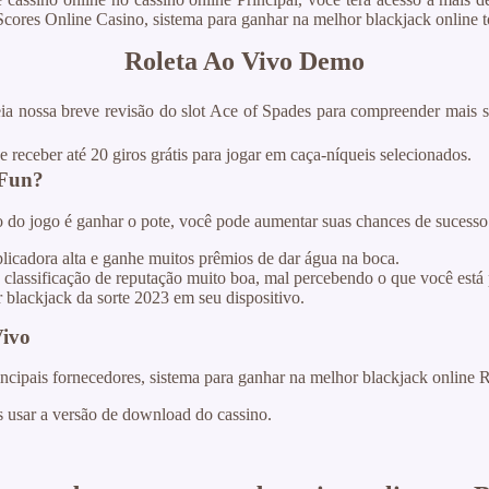
Scores Online Casino, sistema para ganhar na melhor blackjack online t
Roleta Ao Vivo Demo
eia nossa breve revisão do slot Ace of Spades para compreender mais so
eceber até 20 giros grátis para jogar em caça-níqueis selecionados.
4Fun?
 do jogo é ganhar o pote, você pode aumentar suas chances de sucesso
iplicadora alta e ganhe muitos prêmios de dar água na boca.
lassificação de reputação muito boa, mal percebendo o que você está
r blackjack da sorte 2023 em seu dispositivo.
ivo
incipais fornecedores, sistema para ganhar na melhor blackjack online R
 usar a versão de download do cassino.