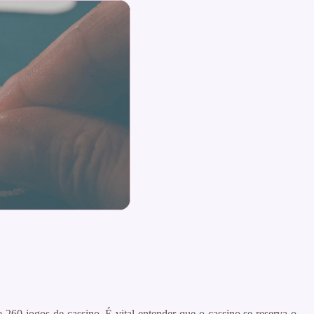
 260 jogos de cassino. É vital entender que o cassino se reserva o