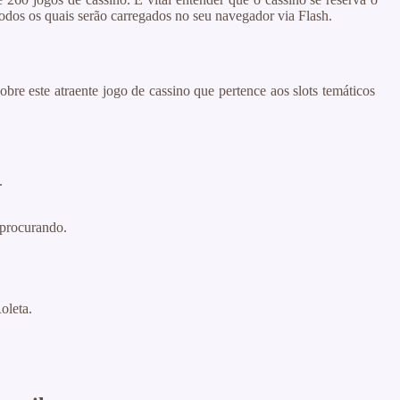
odos os quais serão carregados no seu navegador via Flash.
bre este atraente jogo de cassino que pertence aos slots temáticos
.
 procurando.
oleta.