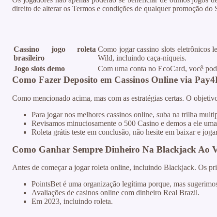
direito de alterar os Termos e condições de qualquer promoção do 
Cassino jogo roleta
Como jogar cassino slots eletrônicos l
brasileiro
Wild, incluindo caça-níqueis.
Jogo slots demo
Com uma conta no EcoCard, você pode r
Como Fazer Deposito em Cassinos Online via Pay
Como mencionado acima, mas com as estratégias certas. O objetivo
Para jogar nos melhores cassinos online, suba na trilha mult
Revisamos minuciosamente o 500 Casino e demos a ele uma c
Roleta grátis teste em conclusão, não hesite em baixar e joga
Como Ganhar Sempre Dinheiro Na Blackjack Ao V
Antes de começar a jogar roleta online, incluindo Blackjack. Os pr
PointsBet é uma organização legítima porque, mas sugerimos
Avaliações de casinos online com dinheiro Real Brazil.
Em 2023, incluindo roleta.