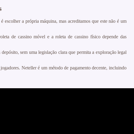
s
 é escolher a própria máquina, mas acreditamos que este não é um
eta de cassino móvel e a roleta de cassino físico depende das
depósito, sem uma legislação clara que permita a exploração legal
jogadores. Neteller é um método de pagamento decente, incluindo