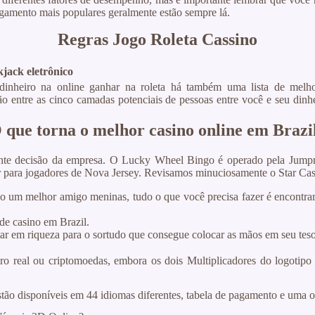
agamento mais populares geralmente estão sempre lá.
Regras Jogo Roleta Cassino
jack eletrônico
inheiro na online ganhar na roleta há também uma lista de melho
ção entre as cinco camadas potenciais de pessoas entre você e seu dinh
 que torna o melhor casino online em Brazi
ente decisão da empresa. O Lucky Wheel Bingo é operado pela Jum
r para jogadores de Nova Jersey. Revisamos minuciosamente o Star Casin
o um melhor amigo meninas, tudo o que você precisa fazer é encontrar
 de casino em Brazil.
ar em riqueza para o sortudo que consegue colocar as mãos em seu tesou
o real ou criptomoedas, embora os dois Multiplicadores do logotipo
stão disponíveis em 44 idiomas diferentes, tabela de pagamento e uma o