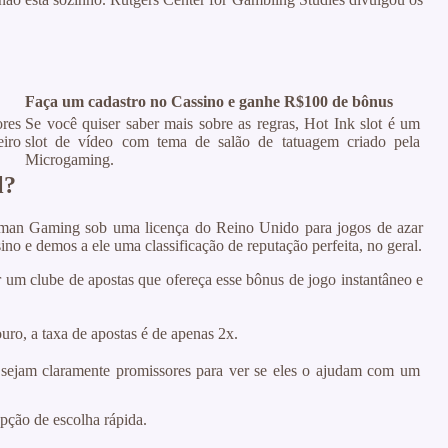
Faça um cadastro no Cassino e ganhe R$100 de bônus
res
Se você quiser saber mais sobre as regras, Hot Ink slot é um
eiro
slot de vídeo com tema de salão de tatuagem criado pela
Microgaming.
l?
pman Gaming sob uma licença do Reino Unido para jogos de azar
o e demos a ele uma classificação de reputação perfeita, no geral.
 um clube de apostas que ofereça esse bônus de jogo instantâneo e
ro, a taxa de apostas é de apenas 2x.
 sejam claramente promissores para ver se eles o ajudam com um
pção de escolha rápida.