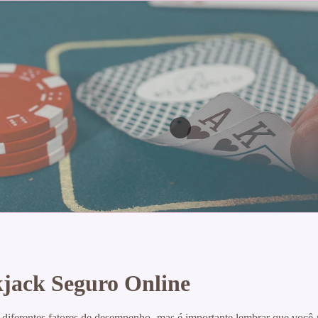
jack Seguro Online
 diferentes fatores de desempenho, mas é importante lembrar que você