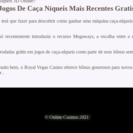
íqueis 3D Online?
Jogos De Caça Níqueis Mais Recentes Grati
 terá que fazer para descobrir como ganhar uma máquina caça-níqueis
recentemente introduziu o recurso Megaways, a escolha entre a rol
dadas grátis em jogos de caça-níqueis como parte de seus bônus sem 
uito bem, o Royal Vegas Casino oferece bônus generosos para novos 
 .
© Online Casinos 2021