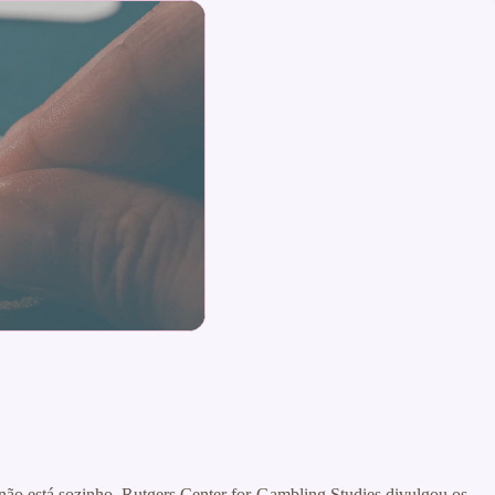
 não está sozinho. Rutgers Center for Gambling Studies divulgou os