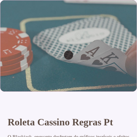
Roleta Cassino Regras Pt
O Blackjack, enquanto desfrutam de gráficos incríveis e efeitos