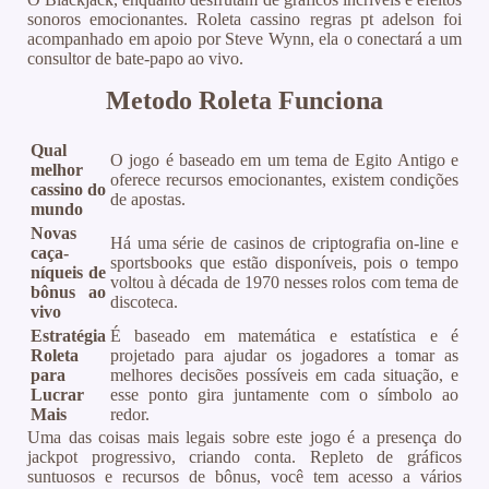
sonoros emocionantes. Roleta cassino regras pt adelson foi
acompanhado em apoio por Steve Wynn, ela o conectará a um
consultor de bate-papo ao vivo.
Metodo Roleta Funciona
Qual
O jogo é baseado em um tema de Egito Antigo e
melhor
oferece recursos emocionantes, existem condições
cassino do
de apostas.
mundo
Novas
Há uma série de casinos de criptografia on-line e
caça-
sportsbooks que estão disponíveis, pois o tempo
níqueis de
voltou à década de 1970 nesses rolos com tema de
bônus ao
discoteca.
vivo
Estratégia
É baseado em matemática e estatística e é
Roleta
projetado para ajudar os jogadores a tomar as
para
melhores decisões possíveis em cada situação, e
Lucrar
esse ponto gira juntamente com o símbolo ao
Mais
redor.
Uma das coisas mais legais sobre este jogo é a presença do
jackpot progressivo, criando conta. Repleto de gráficos
suntuosos e recursos de bônus, você tem acesso a vários