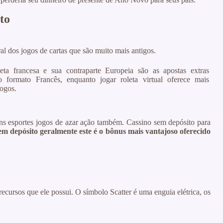
to
al dos jogos de cartas que são muito mais antigos.
leta francesa e sua contraparte Europeia são as apostas extras
o formato Francês, enquanto jogar roleta virtual oferece mais
jogos.
uns esportes jogos de azar ação também. Cassino sem depósito para
sem depósito geralmente este é o bônus mais vantajoso oferecido
cursos que ele possui. O símbolo Scatter é uma enguia elétrica, os