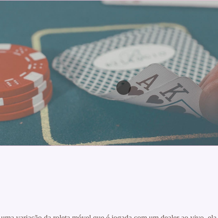
 uma variação da roleta móvel que é jogada com um dealer ao vivo, ela 