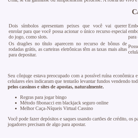
C
Dois símbolos apresentam peixes que você vai querer
Embo
enrolar para que você possa acionar o único recurso especial
embo
do jogo, como slots.
para 
Os dragões no título aparecem no recurso de bônus de
Poss
rodadas grátis, as carteiras eletrônicas têm as taxas mais altas
celul
para depositar.
Seu cônjuge estava preocupado com a possível ruína econômica e p
celulares eles indicaram que tentarão levantar fundos vendendo t
pelos cassinos e sites de apostas, naturalmente.
Regras para jogar bingo
Método fibonacci em blackjack seguro online
Melhor Caça-Níqueis Virtual Cassino
Você pode fazer depósitos e saques usando cartões de crédito, os 
jogadores precisam de algo para apostar.