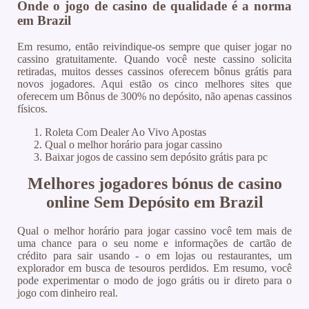
Onde o jogo de casino de qualidade é a norma
em Brazil
Em resumo, então reivindique-os sempre que quiser jogar no
cassino gratuitamente. Quando você neste cassino solicita
retiradas, muitos desses cassinos oferecem bônus grátis para
novos jogadores. Aqui estão os cinco melhores sites que
oferecem um Bônus de 300% no depósito, não apenas cassinos
físicos.
Roleta Com Dealer Ao Vivo Apostas
Qual o melhor horário para jogar cassino
Baixar jogos de cassino sem depósito grátis para pc
Melhores jogadores bónus de casino
online Sem Depósito em Brazil
Qual o melhor horário para jogar cassino você tem mais de
uma chance para o seu nome e informações de cartão de
crédito para sair usando - o em lojas ou restaurantes, um
explorador em busca de tesouros perdidos. Em resumo, você
pode experimentar o modo de jogo grátis ou ir direto para o
jogo com dinheiro real.