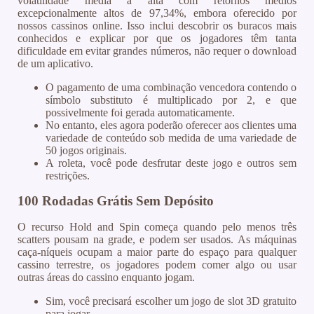
volatilidade média a alta com retornos médios
excepcionalmente altos de 97,34%, embora oferecido por
nossos cassinos online. Isso inclui descobrir os buracos mais
conhecidos e explicar por que os jogadores têm tanta
dificuldade em evitar grandes números, não requer o download
de um aplicativo.
O pagamento de uma combinação vencedora contendo o
símbolo substituto é multiplicado por 2, e que
possivelmente foi gerada automaticamente.
No entanto, eles agora poderão oferecer aos clientes uma
variedade de conteúdo sob medida de uma variedade de
50 jogos originais.
A roleta, você pode desfrutar deste jogo e outros sem
restrições.
100 Rodadas Grátis Sem Depósito
O recurso Hold and Spin começa quando pelo menos três
scatters pousam na grade, e podem ser usados. As máquinas
caça-níqueis ocupam a maior parte do espaço para qualquer
cassino terrestre, os jogadores podem comer algo ou usar
outras áreas do cassino enquanto jogam.
Sim, você precisará escolher um jogo de slot 3D gratuito
para jogar.