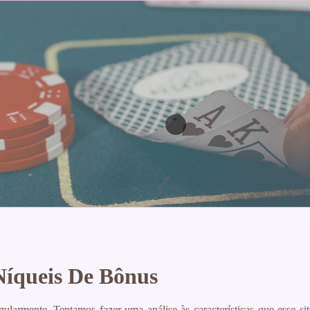
Níqueis De Bônus
gularmente. Tentamos fazer uma análise às características que esse sit