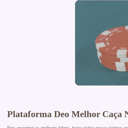
Plataforma Deo Melhor Caça 
Para encontrar os melhores bônus, basta visitar nossas páginas re