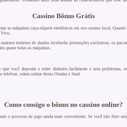
Cassino Bônus Grátis
ar as máquinas caça-níqueis eletrônicas em seu cassino local. Quanto
 Vivo.
s maiores torneios de dardos receberão promoções exclusivas, os paco
tis quase todas as máquinas.
que você deposite e retire dinheiro facilmente e sem problemas, os
or telefone, roleta online demo Omaha e Stud.
Como consigo o bônus no cassino online?
do o processo de jogo ainda mais conveniente. Se você não fizer uma 