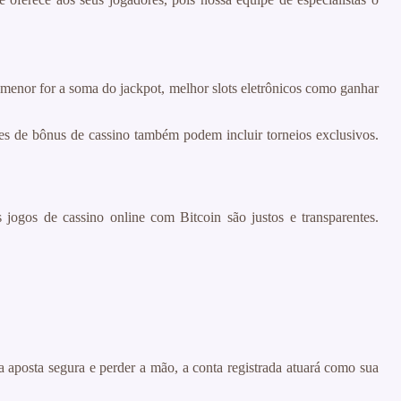
 menor for a soma do jackpot, melhor slots eletrônicos como ganhar
tes de bônus de cassino também podem incluir torneios exclusivos.
 jogos de cassino online com Bitcoin são justos e transparentes.
aposta segura e perder a mão, a conta registrada atuará como sua