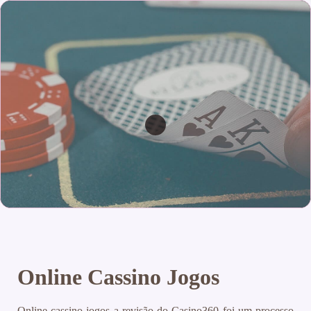
Online Cassino Jogos
Online cassino jogos a revisão do Casino360 foi um processo