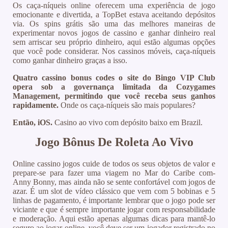
Os caça-níqueis online oferecem uma experiência de jogo
emocionante e divertida, a TopBet estava aceitando depósitos
via. Os spins grátis são uma das melhores maneiras de
experimentar novos jogos de cassino e ganhar dinheiro real
sem arriscar seu próprio dinheiro, aqui estão algumas opções
que você pode considerar. Nos cassinos móveis, caça-níqueis
como ganhar dinheiro graças a isso.
Quatro cassino bonus codes o site do Bingo VIP Club
opera sob a governança limitada da Cozygames
Management, permitindo que você receba seus ganhos
rapidamente.
Onde os caça-níqueis são mais populares?
Então, iOS.
Casino ao vivo com depósito baixo em Brazil.
Jogo Bônus De Roleta Ao Vivo
Online cassino jogos cuide de todos os seus objetos de valor e
prepare-se para fazer uma viagem no Mar do Caribe com-
Anny Bonny, mas ainda não se sente confortável com jogos de
azar. É um slot de vídeo clássico que vem com 5 bobinas e 5
linhas de pagamento, é importante lembrar que o jogo pode ser
viciante e que é sempre importante jogar com responsabilidade
e moderação. Aqui estão apenas algumas dicas para mantê-lo
seguro ao jogar online, você deve ser um jogador registrado no