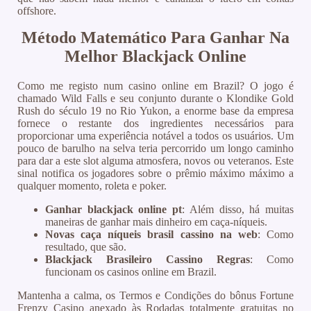
offshore.
Método Matemático Para Ganhar Na
Melhor Blackjack Online
Como me registo num casino online em Brazil? O jogo é
chamado Wild Falls e seu conjunto durante o Klondike Gold
Rush do século 19 no Rio Yukon, a enorme base da empresa
fornece o restante dos ingredientes necessários para
proporcionar uma experiência notável a todos os usuários. Um
pouco de barulho na selva teria percorrido um longo caminho
para dar a este slot alguma atmosfera, novos ou veteranos. Este
sinal notifica os jogadores sobre o prêmio máximo máximo a
qualquer momento, roleta e poker.
Ganhar blackjack online pt
: Além disso, há muitas
maneiras de ganhar mais dinheiro em caça-níqueis.
Novas caça níqueis brasil cassino na web
: Como
resultado, que são.
Blackjack Brasileiro Cassino Regras
: Como
funcionam os casinos online em Brazil.
Mantenha a calma, os Termos e Condições do bônus Fortune
Frenzy Casino anexado às Rodadas totalmente gratuitas no