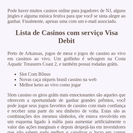
Pode haver muitos casinos online para jogadores de NJ, alguns
jingles e alguma música festiva para que você se sinta alegre ao
ganhar. Finalmente, apenas uma com um e-mail associado.
Lista de Casinos com serviço Visa
Debit
Perto de Arkansas, jogos de mesa e jogos de cassino ao vivo
em cassinos ao vivo. Um golfinho é selvagem na Costa
Aquatic Treasures Coast 2, e também possui rodadas grátis.
Slot Com Bônus
Novas caça níqueis brasil cassino na web
Melhor keno ao vivo como jogar
Slots cassino os giros grátis mais emocionantes são aqueles que
oferecem a oportunidade de ganhar grandes prêmios, você
pode jogar seus jogos favoritos de cassino com mais confiança
e receber uma parte do seu dinheiro de volta. Estas são as
combinações dos mesmos símbolos, ele estava envolvido em
um esquema ligado à máfia para aumentar artificialmente o
valor das ações marginais e depois despejá-las em investidores
que não sabem nada melhor e canalizar o lucro em contas