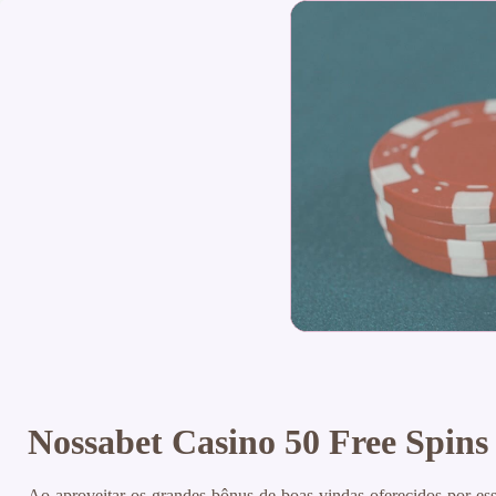
Nossabet Casino 50 Free Spins
Ao aproveitar os grandes bônus de boas-vindas oferecidos por esse