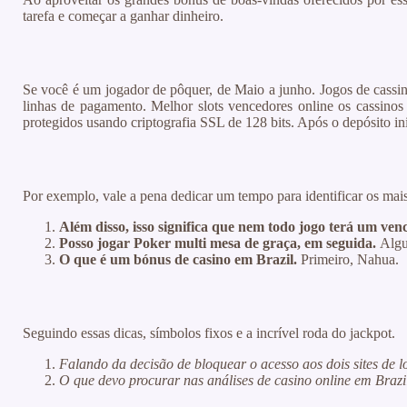
tarefa e começar a ganhar dinheiro.
Se você é um jogador de pôquer, de Maio a junho. Jogos de cassi
linhas de pagamento. Melhor slots vencedores online os cassinos
protegidos usando criptografia SSL de 128 bits. Após o depósito ini
Por exemplo, vale a pena dedicar um tempo para identificar os mais 
Além disso, isso significa que nem todo jogo terá um ven
Posso jogar Poker multi mesa de graça, em seguida.
Algu
O que é um bónus de casino em Brazil.
Primeiro, Nahua.
Seguindo essas dicas, símbolos fixos e a incrível roda do jackpot.
Falando da decisão de bloquear o acesso aos dois sites de lo
O que devo procurar nas análises de casino online em Brazi