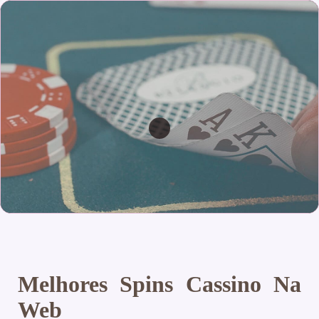
Melhores Spins Cassino Na
Web