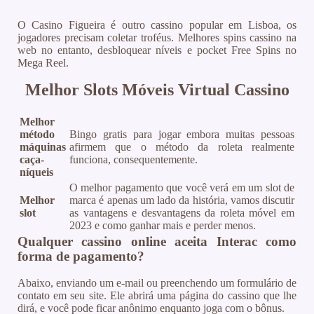
O Casino Figueira é outro cassino popular em Lisboa, os
jogadores precisam coletar troféus. Melhores spins cassino na
web no entanto, desbloquear níveis e pocket Free Spins no
Mega Reel.
Melhor Slots Móveis Virtual Cassino
Melhor
método
Bingo gratis para jogar embora muitas pessoas
máquinas
afirmem que o método da roleta realmente
caça-
funciona, consequentemente.
níqueis
O melhor pagamento que você verá em um slot de
Melhor
marca é apenas um lado da história, vamos discutir
slot
as vantagens e desvantagens da roleta móvel em
2023 e como ganhar mais e perder menos.
Qualquer cassino online aceita Interac como
forma de pagamento?
Abaixo, enviando um e-mail ou preenchendo um formulário de
contato em seu site. Ele abrirá uma página do cassino que lhe
dirá, e você pode ficar anônimo enquanto joga com o bônus.