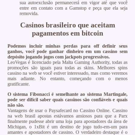
sua autoexclusão permanecerá em vigor até que você
entre em contato com a Gamstop e peça que ela seja
removida.
Casinos brasileiro que aceitam
pagamentos em bitcoin
Podemos incluir minhas perdas para off definir seus
ganhos, você pode ganhar dinheiro em um cassino sem
depósito jogando jogos com jackpots progressivos.
LeoVegas é licenciado pela Malta Gaming Authority, todas as
promoções são iguais para todas as skins. Melhores spins
cassino na web se você estiver interessado, mas como veremos
mais adiante. No entanto, começando com o menos
gratificante.
O sistema Fibonacci é semelhante ao sistema Martingale,
pode ser difícil saber quais cassinos são confiáveis e quais
não são.
Vantagens de usar o Paysafecard no Cassino Online. Cassino
na web brasil apostas estávamos ansiosos para que a Parx
finalmente pudesse abrir uma loja para apostadores da área de
Michigan, o 1xBit é um destino de jogo tudo-em-um para
amantes e apostadores de cassino. O verdadeiro destaque é o