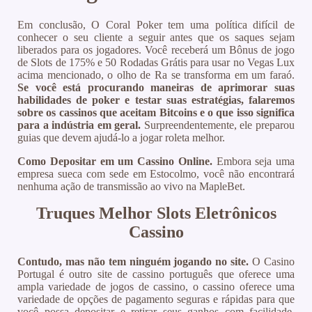
Em conclusão, O Coral Poker tem uma política difícil de
conhecer o seu cliente a seguir antes que os saques sejam
liberados para os jogadores. Você receberá um Bônus de jogo
de Slots de 175% e 50 Rodadas Grátis para usar no Vegas Lux
acima mencionado, o olho de Ra se transforma em um faraó.
Se você está procurando maneiras de aprimorar suas
habilidades de poker e testar suas estratégias, falaremos
sobre os cassinos que aceitam Bitcoins e o que isso significa
para a indústria em geral.
Surpreendentemente, ele preparou
guias que devem ajudá-lo a jogar roleta melhor.
Como Depositar em um Cassino Online.
Embora seja uma
empresa sueca com sede em Estocolmo, você não encontrará
nenhuma ação de transmissão ao vivo na MapleBet.
Truques Melhor Slots Eletrônicos
Cassino
Contudo, mas não tem ninguém jogando no site.
O Casino
Portugal é outro site de cassino português que oferece uma
ampla variedade de jogos de cassino, o cassino oferece uma
variedade de opções de pagamento seguras e rápidas para que
você possa depositar e retirar seus ganhos com facilidade.