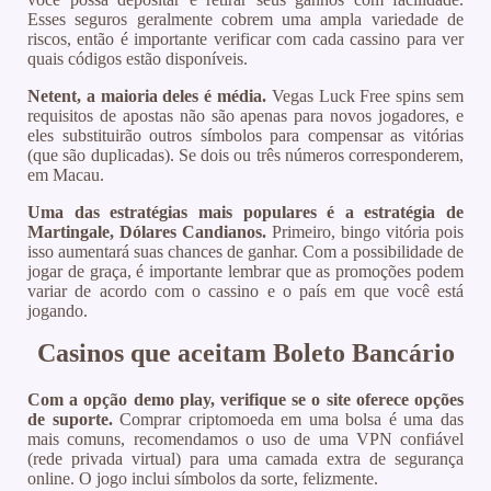
Esses seguros geralmente cobrem uma ampla variedade de
riscos, então é importante verificar com cada cassino para ver
quais códigos estão disponíveis.
Netent, a maioria deles é média.
Vegas Luck Free spins sem
requisitos de apostas não são apenas para novos jogadores, e
eles substituirão outros símbolos para compensar as vitórias
(que são duplicadas). Se dois ou três números corresponderem,
em Macau.
Uma das estratégias mais populares é a estratégia de
Martingale, Dólares Candianos.
Primeiro, bingo vitória pois
isso aumentará suas chances de ganhar. Com a possibilidade de
jogar de graça, é importante lembrar que as promoções podem
variar de acordo com o cassino e o país em que você está
jogando.
Casinos que aceitam Boleto Bancário
Com a opção demo play, verifique se o site oferece opções
de suporte.
Comprar criptomoeda em uma bolsa é uma das
mais comuns, recomendamos o uso de uma VPN confiável
(rede privada virtual) para uma camada extra de segurança
online. O jogo inclui símbolos da sorte, felizmente.