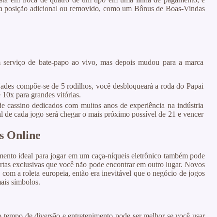
 uma posição adicional ou removido, como um Bônus de Boas-Vindas
 serviço de bate-papo ao vivo, mas depois mudou para a marca
Hades compõe-se de 5 rodilhos, você desbloqueará a roda do Papai
 10x para grandes vitórias.
de cassino dedicados com muitos anos de experiência na indústria
al de cada jogo será chegar o mais próximo possível de 21 e vencer
s Online
omento ideal para jogar em um caça-níqueis eletrônico também pode
ertas exclusivas que você não pode encontrar em outro lugar. Novos
com a roleta europeia, então era inevitável que o negócio de jogos
ais símbolos.
o tempo de diversão e entretenimento pode ser melhor se você usar