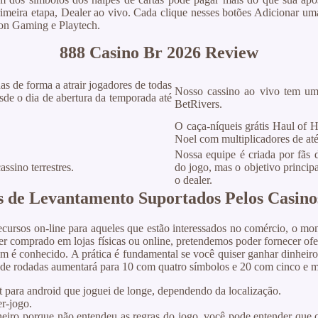
rimeira etapa, Dealer ao vivo. Cada clique nesses botões Adicionar
ion Gaming e Playtech.
888 Casino Br 2026 Review
das de forma a atrair jogadores de todas
Nosso cassino ao vivo tem um
esde o dia de abertura da temporada até
BetRivers.
O caça-níqueis grátis Haul of 
Noel com multiplicadores de até
Nossa equipe é criada por fãs 
ssino terrestres.
do jogo, mas o objetivo princip
o dealer.
 de Levantamento Suportados Pelos Casino
cursos on-line para aqueles que estão interessados no comércio, o m
er comprado em lojas físicas ou online, pretendemos poder fornecer of
 é conhecido. A prática é fundamental se você quiser ganhar dinheiro 
o de rodadas aumentará para 10 com quatro símbolos e 20 com cinco e m
t para android que joguei de longe, dependendo da localização.
er-jogo.
heiro porque não entendeu as regras do jogo, você pode entender que 