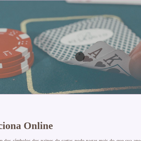
ciona Online
 dos símbolos dos naipes de cartas pode pagar mais do que sua apo