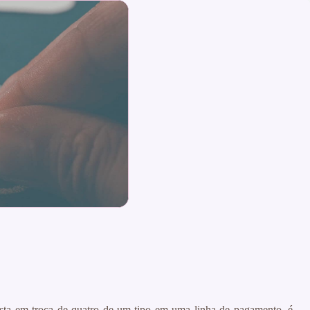
sta em troca de quatro de um tipo em uma linha de pagamento, é