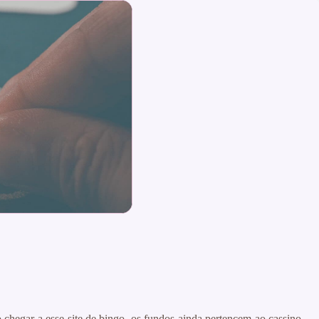
chegar a esse site de bingo, os fundos ainda pertencem ao cassino