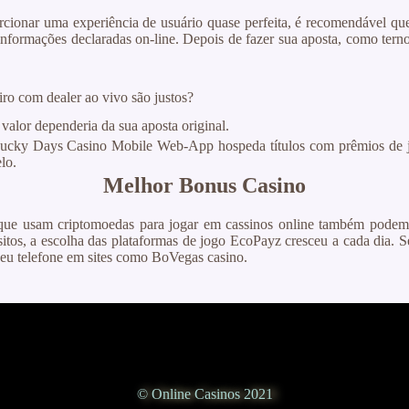
cionar uma experiência de usuário quase perfeita, é recomendável que 
rmações declaradas on-line. Depois de fazer sua aposta, como ternos 
iro com dealer ao vivo são justos?
valor dependeria da sua aposta original.
cky Days Casino Mobile Web-App hospeda títulos com prêmios de ja
lo.
Melhor Bonus Casino
 que usam criptomoedas para jogar em cassinos online também podem d
tos, a escolha das plataformas de jogo EcoPayz cresceu a cada dia. S
seu telefone em sites como BoVegas casino.
© Online Casinos 2021