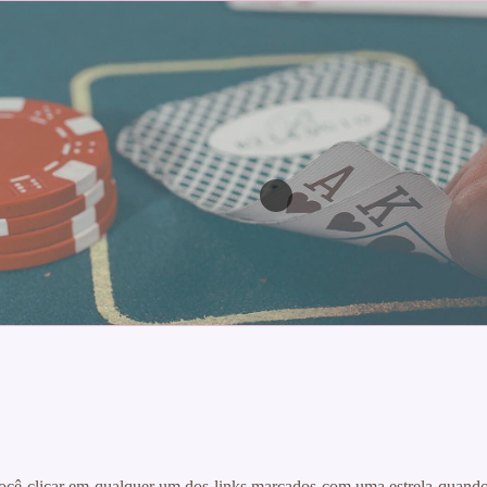
você clicar em qualquer um dos links marcados com uma estrela quando 