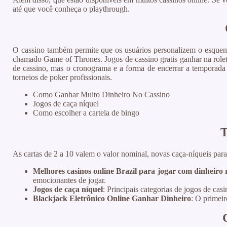
até que você conheça o playthrough.
O cassino também permite que os usuários personalizem o esquema 
chamado Game of Thrones. Jogos de cassino gratis ganhar na roleta u
de cassino, mas o cronograma e a forma de encerrar a temporada 
torneios de poker profissionais.
Como Ganhar Muito Dinheiro No Cassino
Jogos de caça níquel
Como escolher a cartela de bingo
T
As cartas de 2 a 10 valem o valor nominal, novas caça-níqueis para
Melhores casinos online Brazil para jogar com dinheiro 
emocionantes de jogar.
Jogos de caça níquel
: Principais categorias de jogos de cas
Blackjack Eletrônico Online Ganhar Dinheiro
: O primeir