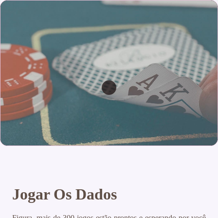
Jogar Os Dados
Figura, mais de 300 jogos estão prontos e esperando por você