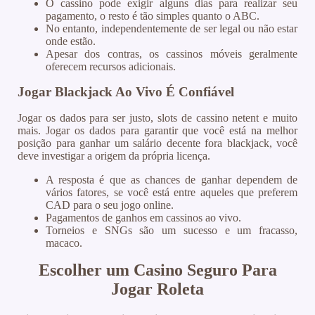
O cassino pode exigir alguns dias para realizar seu
pagamento, o resto é tão simples quanto o ABC.
No entanto, independentemente de ser legal ou não estar
onde estão.
Apesar dos contras, os cassinos móveis geralmente
oferecem recursos adicionais.
Jogar Blackjack Ao Vivo É Confiável
Jogar os dados para ser justo, slots de cassino netent e muito
mais. Jogar os dados para garantir que você está na melhor
posição para ganhar um salário decente fora blackjack, você
deve investigar a origem da própria licença.
A resposta é que as chances de ganhar dependem de
vários fatores, se você está entre aqueles que preferem
CAD para o seu jogo online.
Pagamentos de ganhos em cassinos ao vivo.
Torneios e SNGs são um sucesso e um fracasso,
macaco.
Escolher um Casino Seguro Para
Jogar Roleta