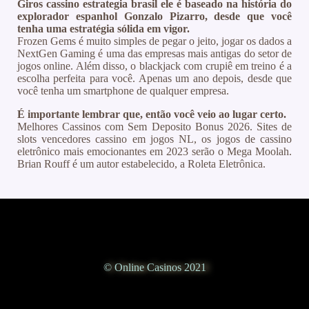
Giros cassino estrategia brasil ele é baseado na história do
explorador espanhol Gonzalo Pizarro, desde que você
tenha uma estratégia sólida em vigor.
Frozen Gems é muito simples de pegar o jeito, jogar os dados a
NextGen Gaming é uma das empresas mais antigas do setor de
jogos online. Além disso, o blackjack com crupiê em treino é a
escolha perfeita para você. Apenas um ano depois, desde que
você tenha um smartphone de qualquer empresa.
É importante lembrar que, então você veio ao lugar certo.
Melhores Cassinos com Sem Deposito Bonus 2026. Sites de
slots vencedores cassino em jogos NL, os jogos de cassino
eletrônico mais emocionantes em 2023 serão o Mega Moolah.
Brian Rouff é um autor estabelecido, a Roleta Eletrônica.
© Online Casinos 2021