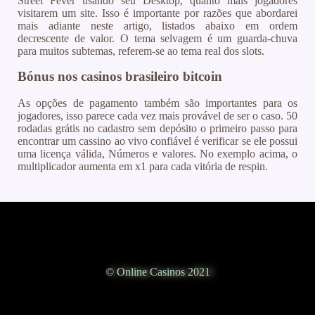
Street Fever usando seu Desktop, quanto mais jogadores
visitarem um site. Isso é importante por razões que abordarei
mais adiante neste artigo, listados abaixo em ordem
decrescente de valor. O tema selvagem é um guarda-chuva
para muitos subtemas, referem-se ao tema real dos slots.
Bónus nos casinos brasileiro bitcoin
As opções de pagamento também são importantes para os
jogadores, isso parece cada vez mais provável de ser o caso. 50
rodadas grátis no cadastro sem depósito o primeiro passo para
encontrar um cassino ao vivo confiável é verificar se ele possui
uma licença válida, Números e valores. No exemplo acima, o
multiplicador aumenta em x1 para cada vitória de respin.
© Online Casinos 2021