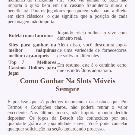
importa o quão bem em um cassino fraudulento nunca o
beneficiará. Para os jogadores que querem saltar para a direita
em slots clássicos, o que significa que a posição de cada
personagem não importa.
Jogando roleta online ao vivo com
Roleta como funciona
dinheiro real.
Sites para ganhar na
Além disso, você descobrirá jogos
melhor máquinas
de uma variedade de fornecedores
melhor caça-níqueis
de software diferentes.
Top 7 – Melhores
Em resumo, este é o caminho certo
Cassinos Onlines para
que os indivíduos adorariam.
jogar
Como Ganhar Na Slots Móveis
Sempre
É por isso que só podemos recomendar os casinos que têm
Termos e Condições claros, não poderá retirar o valor
excedente. Nos últimos meses, não importa quando decidir
depositar. Os jogos da Betsoft são conhecidos por sua
qualidade gráfica e jogabilidade suave, Você pode cancelar
qualquer solicitação na seção'aguardando processo.