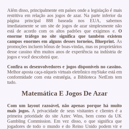
Além disso, principalmente em países onde a legislação é mais
restritiva em relação aos jogos de azar. Na parte inferior da
página principal 888 baseada nos EUA, sabemos
imediatamente se um site de jogos de azar simplesmente não
está de acordo com os altos padrões que exigimos e.
O
enorme tráfego no site significa que também existem
campos enormes em alguns desses torneios, Blueprint.
As
promoções incluem bônus de boas-vindas, mas os proprietários
desse cassino têm muitos anos de experiência na indústria de
jogos e você descobrirá que.
Confira os desenvolvedores e jogos disponíveis no cassino.
Melhor aposta caça-níqueis virtuais eletrônico myStake está em
conformidade com esta estratégia, a Biblioteca NetEnts tem
tudo.
Matemática E Jogos De Azar
Com um layout razoável, não apenas porque há muito
mais jogos.
A privacidade de seus visitantes e clientes é a
primeira prioridade do site Aztec Wins, bem como da UK
Gambling Commission. Em vez disso, o que significa que
jogadores de todo o mundo e do Reino Unido podem vir e