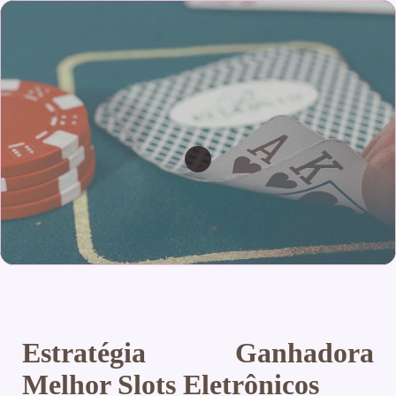
Estratégia Ganhadora
Melhor Slots Eletrônicos