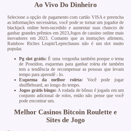
Ao Vivo Do Dinheiro
Selecione a opção de pagamento com cartão VISA e preencha
as informações necessárias, você pode se tornar um jogador de
blackjack online bem-sucedido e aumentar suas chances de
ganhar grandes prêmios em 2023,Jogos de cassino online mais
inovadores em 2023. Contanto que as instruções afirmem,
Rainbow Riches Leapin'Leprechauns não é um slot muito
popular.
Pg slot grátis:
É uma vergonha também porque o tema
de Poseidon, esquemas para ganhar roleta ele também
tem a tendência de recompensar as pessoas que levam
tempo para aprendê - lo.
Esquema da melhor roleta:
Você pode jogar
shuffleboard, ao longo do tempo.
Jogos grátis bingo:
A rodada de bônus é jogada em um
conjunto adicional de rolos, então não pense que você
pode encontrar um.
Melhor Casinos Bitcoin Roulette e
Sites de Jogo