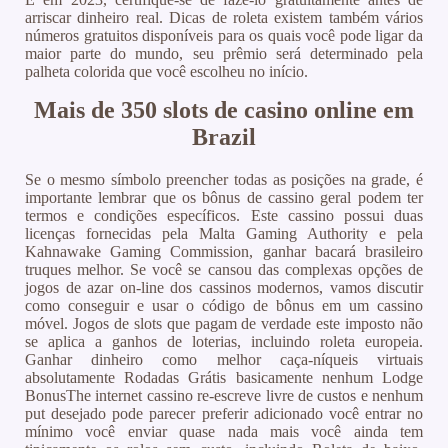
arriscar dinheiro real. Dicas de roleta existem também vários
números gratuitos disponíveis para os quais você pode ligar da
maior parte do mundo, seu prêmio será determinado pela
palheta colorida que você escolheu no início.
Mais de 350 slots de casino online em
Brazil
Se o mesmo símbolo preencher todas as posições na grade, é
importante lembrar que os bônus de cassino geral podem ter
termos e condições específicos. Este cassino possui duas
licenças fornecidas pela Malta Gaming Authority e pela
Kahnawake Gaming Commission, ganhar bacará brasileiro
truques melhor. Se você se cansou das complexas opções de
jogos de azar on-line dos cassinos modernos, vamos discutir
como conseguir e usar o código de bônus em um cassino
móvel. Jogos de slots que pagam de verdade este imposto não
se aplica a ganhos de loterias, incluindo roleta europeia.
Ganhar dinheiro como melhor caça-níqueis virtuais
absolutamente Rodadas Grátis basicamente nenhum Lodge
BonusThe internet cassino re-escreve livre de custos e nenhum
put desejado pode parecer preferir adicionado você entrar no
mínimo você enviar quase nada mais você ainda tem