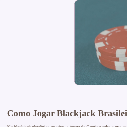
Como Jogar Blackjack Brasile
No blackjack eletrônico ao vivo, a turma de Genting sabe o que o