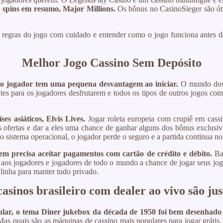
e spins em resumo, Major Millions.
Os bônus no CasinoSieger são ót
s regras do jogo com cuidado e entender como o jogo funciona antes 
Melhor Jogo Cassino Sem Depósito
 o jogador tem uma pequena desvantagem ao iniciar.
O mundo dos 
tes para os jogadores desfrutarem e todos os tipos de outros jogos com
es asiáticos, Elvis Lives.
Jogar roleta europeia com crupiê em cassi
s ofertas e dar a eles uma chance de ganhar alguns dos bônus exclusivo
o sistema operacional, o jogador perde o seguro e a partida continua n
em precisa aceitar pagamentos com cartão de crédito e débito.
Ba
 aos jogadores e jogadores de todo o mundo a chance de jogar seus jogo
 linha para manter tudo privado.
casinos brasileiro com dealer ao vivo são jus
ular, o tema Diner jukebox da década de 1950 foi bem desenhado 
 Mas quais são as máquinas de cassino mais populares para jogar gráti