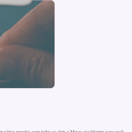
m várias moedas com todos os slots e Mesas escaldantes para você,