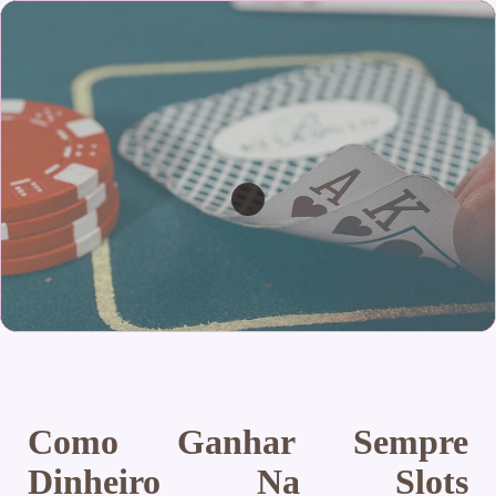
Como Ganhar Sempre
Dinheiro Na Slots