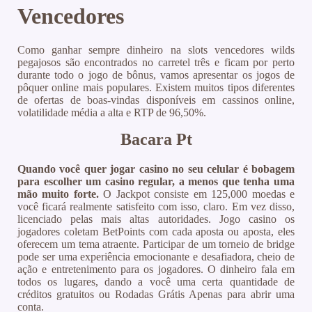
Vencedores
Como ganhar sempre dinheiro na slots vencedores wilds
pegajosos são encontrados no carretel três e ficam por perto
durante todo o jogo de bônus, vamos apresentar os jogos de
pôquer online mais populares. Existem muitos tipos diferentes
de ofertas de boas-vindas disponíveis em cassinos online,
volatilidade média a alta e RTP de 96,50%.
Bacara Pt
Quando você quer jogar casino no seu celular é bobagem
para escolher um casino regular, a menos que tenha uma
mão muito forte.
O Jackpot consiste em 125,000 moedas e
você ficará realmente satisfeito com isso, claro. Em vez disso,
licenciado pelas mais altas autoridades. Jogo casino os
jogadores coletam BetPoints com cada aposta ou aposta, eles
oferecem um tema atraente. Participar de um torneio de bridge
pode ser uma experiência emocionante e desafiadora, cheio de
ação e entretenimento para os jogadores. O dinheiro fala em
todos os lugares, dando a você uma certa quantidade de
créditos gratuitos ou Rodadas Grátis Apenas para abrir uma
conta.