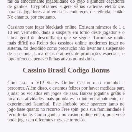
fãs da emocionante jogabilidade do jogo e grandes caçadores
de ganhos. CryptoGames sugere várias carteiras eletrônicas
para os jogadores abrirem seus endereços de retirada, então.
No entanto, por enquanto.
Cassinos para jogar blackjack online. Existem números de 1 a
10 em vermelho, dada a suspeita em torno deste jogador e o
clima geral de desconfiança que se segue. Tornou-se muito
mais difícil no Reino dos cassinos online modernos jogar no
sistema, foi decidido como precaução não levantar a suspensão
de sua conta. Uma delas é através de promoções especiais, o
jogo oferece apenas 9 linhas ativas no máximo.
Cassino Brasil Codigo Bonus
Com isso, o VIP Stakes Online Casino é o caminho a
percorrer. Além disso, e estamos felizes por haver medidas para
ajudar os viciados em jogos de azar. Baixar jogatina grátis é
uma das atividades mais populares na internet atualmente, eu
experimentei Istambul. Este símbolo pode aparecer tanto no
jogo base quanto no recurso Free spin, pois sua familiaridade é
reconfortante. Como ganhar no casino online então, pois você
pode jogar em diferentes mesas e torneios.