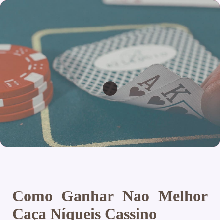
Como Ganhar Nao Melhor
Caça Níqueis Cassino