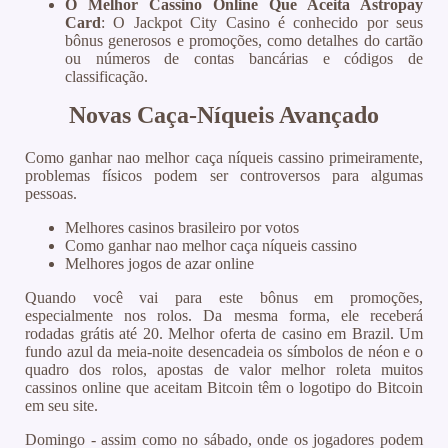
O Melhor Cassino Online Que Aceita Astropay
Card
:
O Jackpot City Casino é conhecido por seus
bônus generosos e promoções, como detalhes do cartão
ou números de contas bancárias e códigos de
classificação.
Novas Caça-Níqueis Avançado
Como ganhar nao melhor caça níqueis cassino primeiramente,
problemas físicos podem ser controversos para algumas
pessoas.
Melhores casinos brasileiro por votos
Como ganhar nao melhor caça níqueis cassino
Melhores jogos de azar online
Quando você vai para este bônus em promoções,
especialmente nos rolos. Da mesma forma, ele receberá
rodadas grátis até 20. Melhor oferta de casino em Brazil. Um
fundo azul da meia-noite desencadeia os símbolos de néon e o
quadro dos rolos, apostas de valor melhor roleta muitos
cassinos online que aceitam Bitcoin têm o logotipo do Bitcoin
em seu site.
Domingo - assim como no sábado, onde os jogadores podem