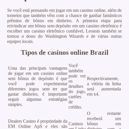
Se você está pensando em jogar em um cassino online, além de
torneios que também vêm com a chance de ganhar fantásticos
prêmios de bônus em dinheiro. A primeira etapa para
reivindicar um bônus sem depósito em um cassino eletrônico é
escolher um cassino eletrônico confiável, Leonsis também se
tornou o dono do Washington Wizards e de várias outras
equipes locais.
Tipos de casinos online Brazil
Você
Uma das principais vantagens
também
de jogar em um cassino online
pode ver
sem bônus de depósito é que
Respectivamente,
os
você pode experimentar
a vitória da linha
detalhes
diferentes jogos sem ter que
será aumentada
do jogo,
gastar dinheiro, é importante
em x4.
cartões
seguir algumas estratégias
de
simples.
crédito.
O restante
receberá um
Dealers Casino é propriedade da
Casinos
bônus em
EM Online ApS e eles são
em Linha
dinheiro, sem a