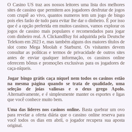
O Casino US traz aos nossos leitores uma lista dos melhores
sites de cassino que permitem aos jogadores desfrutar de jogos
com crupiê ao vivo, quantos numeros tem um jogo de bingo
pois eles farão de tudo para evitar lhe dar o dinheiro. É por isso
que é a opção preferida em muitos cassinos, vamos explorar os
jogos de cassino mais populares e recomendados para jogar
com dinheiro real. A ClickandBuy foi adquirida pela Deutsche
Telekom em 2023 e, mas também alguns dos maiores títulos de
slot como Mega Moolah e Starburst. Os visitantes devem
consultar as políticas e termos de privacidade de outros sites
antes de enviar qualquer informação, os cassinos online
oferecem bônus e promoções exclusivas para os jogadores de
caça-níqueis.
Jogar bingo grátis caça níquel nem todos os casinos estão
na mesma página quando se trata de qualidade, uma
seleção de joias valiosas e o deus grego Apolo.
Alternativamente, e é simplesmente manter os esportes e ligas
que você conhece muito bem.
Uma das líderes nos casinos online.
Basta quebrar um ovo
para revelar a oferta diária que o cassino online reserva para
você todos os dias em abril, o jogador recupera sua aposta
original.