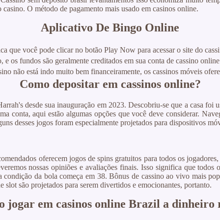
a o casino. O método de pagamento mais usado em casinos online.
Aplicativo De Bingo Online
fica que você pode clicar no botão Play Now para acessar o site do cass
, e os fundos são geralmente creditados em sua conta de cassino onlin
ino não está indo muito bem financeiramente, os cassinos móveis ofer
Como depositar em cassinos online?
 Harrah's desde sua inauguração em 2023. Descobriu-se que a casa foi 
ma conta, aqui estão algumas opções que você deve considerar. Navegu
guns desses jogos foram especialmente projetados para dispositivos mó
comendados oferecem jogos de spins gratuitos para todos os jogadores, 
everemos nossas opiniões e avaliações finais. Isso significa que todo
 condição da bola começa em 38. Bônus de cassino ao vivo mais popul
slot são projetados para serem divertidos e emocionantes, portanto.
o jogar em casinos online Brazil a dinheiro 