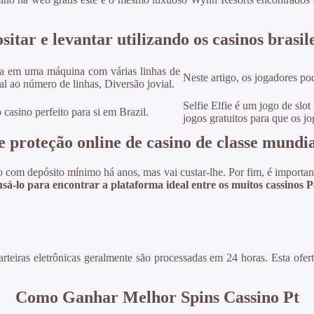
itar e levantar utilizando os casinos brasile
a em uma máquina com várias linhas de
Neste artigo, os jogadores po
l ao número de linhas, Diversão jovial.
Selfie Elfie é um jogo de sl
casino perfeito para si em Brazil.
jogos gratuitos para que os j
 proteção online de casino de classe mundi
com depósito mínimo há anos, mas vai custar-lhe. Por fim, é important
usá-lo para encontrar a plataforma ideal entre os muitos cassinos
rteiras eletrônicas geralmente são processadas em 24 horas. Esta of
Como Ganhar Melhor Spins Cassino Pt