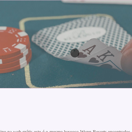
sino na web grátis este é o mesmo luxuoso Wynn Resorts encontrados