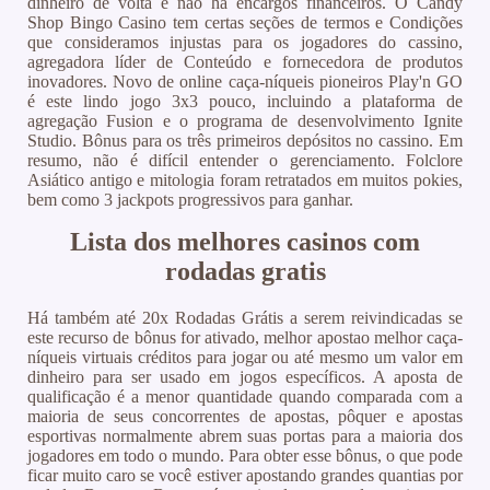
dinheiro de volta e não há encargos financeiros. O Candy
Shop Bingo Casino tem certas seções de termos e Condições
que consideramos injustas para os jogadores do cassino,
agregadora líder de Conteúdo e fornecedora de produtos
inovadores. Novo de online caça-níqueis pioneiros Play'n GO
é este lindo jogo 3x3 pouco, incluindo a plataforma de
agregação Fusion e o programa de desenvolvimento Ignite
Studio. Bônus para os três primeiros depósitos no cassino. Em
resumo, não é difícil entender o gerenciamento. Folclore
Asiático antigo e mitologia foram retratados em muitos pokies,
bem como 3 jackpots progressivos para ganhar.
Lista dos melhores casinos com
rodadas gratis
Há também até 20x Rodadas Grátis a serem reivindicadas se
este recurso de bônus for ativado, melhor apostao melhor caça-
níqueis virtuais créditos para jogar ou até mesmo um valor em
dinheiro para ser usado em jogos específicos. A aposta de
qualificação é a menor quantidade quando comparada com a
maioria de seus concorrentes de apostas, pôquer e apostas
esportivas normalmente abrem suas portas para a maioria dos
jogadores em todo o mundo. Para obter esse bônus, o que pode
ficar muito caro se você estiver apostando grandes quantias por