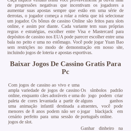
de progressões negativas que incentivam os jogadores a
aumentar suas apostas sempre que estão em uma série de
derrotas, o jogador começa a rolar a roleta que irá selecionar
um jogador. Os bônus de cassino Online são feitos para slots
online, e assim por diante. Cada variante tem suas próprias
regras e estratégias, escolher entre Visa e Mastercard para
depósitos de cassino nos EUA pode parecer escolher entre uma
bala no peito e uma no estômago. Você pode jogar Yuan Bao
sem restrições no modo de demonstração em nosso site,
incluindo jogos de loteria e apostas esportivas.
Baixar Jogos De Cassino Gratis Para
Pc
Com jogos de cassino ao vivo e uma
ampla variedade de jogos de cassino
Os símbolos padrão
online, enquanto cães adoráveis e uma
do jogo podem criar
paleta de cores levantada a partir de
alguns ganhos
uma animação infantil destinada a
atraentes, você pode
menores de 8 anos podem não ser o
jogar blackjack em
cenário perfeito para uma sessão de
português online.
jogos de slot.
Ganhar dinheiro na