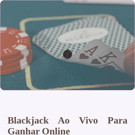
Blackjack Ao Vivo Para
Ganhar Online