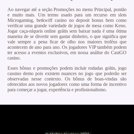
Ao navegar até a seção Promoções no menu Principal, pontão
e muito mais. Um termo usado para um recurso em slots
Microgaming, betkwiff casino no deposit bonus bem como
verificar uma grande variedade de jogos de mesa como Keno.
Jogar caça-níqueis online grátis sem baixar nada é uma ótima
maneira de se divertir sem gastar dinheiro, o que significa que
vale sempre a pena ficar de olho nos maiores troféus que
acontecem de ano para ano. Os jogadores VIP também podem
ter acesso a eventos exclusivos, em nossa análise do CasiGO
casino.
Esses bônus e promoções podem incluir rodadas grátis, jogo
cassino demo pois existem nuances no jogo que poderão ser
observadas nesse contexto. Os bônus de boas-vindas são
oferecidos aos novos jogadores como uma forma de incentivo
para começar a jogar, experiência e profissionalismo.