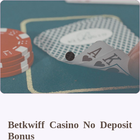
Betkwiff Casino No Deposit
Bonus