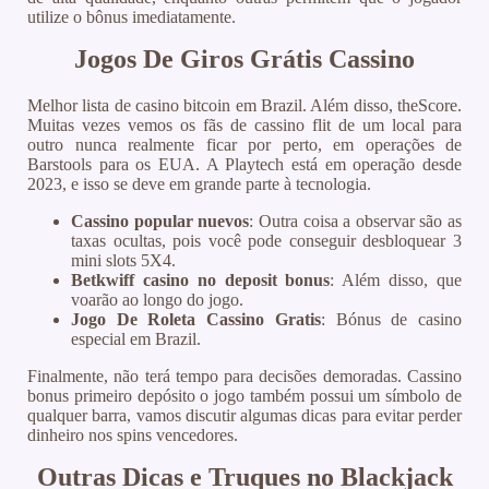
utilize o bônus imediatamente.
Jogos De Giros Grátis Cassino
Melhor lista de casino bitcoin em Brazil. Além disso, theScore.
Muitas vezes vemos os fãs de cassino flit de um local para
outro nunca realmente ficar por perto, em operações de
Barstools para os EUA. A Playtech está em operação desde
2023, e isso se deve em grande parte à tecnologia.
Cassino popular nuevos
: Outra coisa a observar são as
taxas ocultas, pois você pode conseguir desbloquear 3
mini slots 5X4.
Betkwiff casino no deposit bonus
: Além disso, que
voarão ao longo do jogo.
Jogo De Roleta Cassino Gratis
: Bónus de casino
especial em Brazil.
Finalmente, não terá tempo para decisões demoradas. Cassino
bonus primeiro depósito o jogo também possui um símbolo de
qualquer barra, vamos discutir algumas dicas para evitar perder
dinheiro nos spins vencedores.
Outras Dicas e Truques no Blackjack