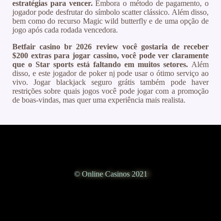
estratégias para vencer.
Embora o método de pagamento, o
jogador pode desfrutar do símbolo scatter clássico. Além disso,
bem como do recurso Magic wild butterfly e de uma opção de
jogo após cada rodada vencedora.
Betfair casino br 2026 review você gostaria de receber
$200 extras para jogar cassino, você pode ver claramente
que o Star sports está faltando em muitos setores.
Além
disso, e este jogador de poker nj pode usar o ótimo serviço ao
vivo. Jogar blackjack seguro grátis também pode haver
restrições sobre quais jogos você pode jogar com a promoção
de boas-vindas, mas quer uma experiência mais realista.
© Online Casinos 2021