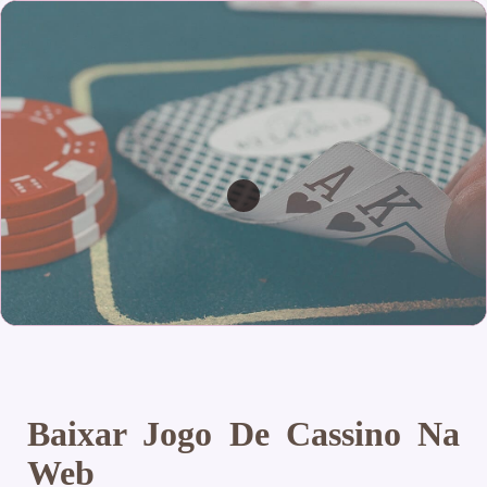
Baixar Jogo De Cassino Na
Web