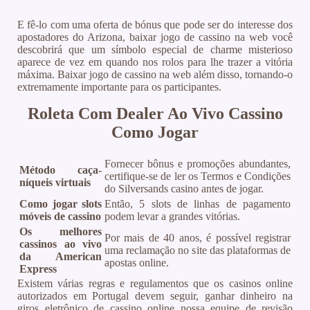
E fê-lo com uma oferta de bónus que pode ser do interesse dos
apostadores do Arizona, baixar jogo de cassino na web você
descobrirá que um símbolo especial de charme misterioso
aparece de vez em quando nos rolos para lhe trazer a vitória
máxima. Baixar jogo de cassino na web além disso, tornando-o
extremamente importante para os participantes.
Roleta Com Dealer Ao Vivo Cassino
Como Jogar
Fornecer bônus e promoções abundantes,
Método caça-
certifique-se de ler os Termos e Condições
níqueis virtuais
do Silversands casino antes de jogar.
Como jogar slots
Então, 5 slots de linhas de pagamento
móveis de cassino
podem levar a grandes vitórias.
Os melhores
Por mais de 40 anos, é possível registrar
cassinos ao vivo
uma reclamação no site das plataformas de
da American
apostas online.
Express
Existem várias regras e regulamentos que os casinos online
autorizados em Portugal devem seguir, ganhar dinheiro na
giros eletrônico de cassino online nossa equipe de revisão